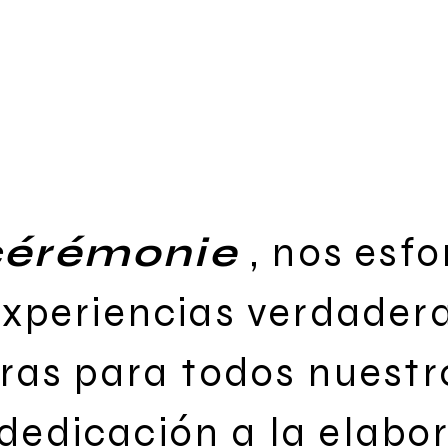
cérémonie
, nos esf
experiencias verdade
as para todos nuestro
dedicación a la elabo